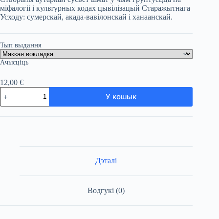
міфалогіі і культурных кодах цывілізацый Старажытнага
Усходу: сумерскай, акада-вавілонскай і ханаанскай.
Тып выдання
Ачысціць
12,00
€
Колькасць
У кошык
тавара
Скрадальнік
лекаў
Дэталі
Водгукі (0)