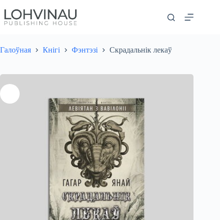
Перайсці
да
змесціва
Галоўная
Кнігі
Фэнтэзi
Скрадальнік лекаў