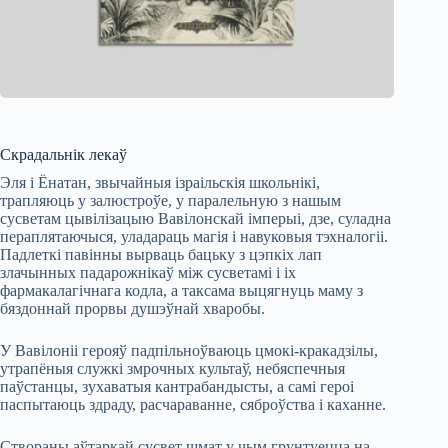
Скрадальнік лекаў
Эля і Ёнатан, звычайныя ізраільскія школьнікі,
трапляюць у залюстроўе, у паралельную з нашым
сусветам цывілізацыю Вавілонскай імперыі, дзе, суладна
пераплятаючыся, уладараць магія і навуковыя тэхналогіі.
Падлеткі павінны вырваць бацьку з цэпкіх лап
злачынных падарожнікаў між сусветамі і іх
фармакалагічнага кодла, а таксама выцягнуць маму з
бяздоннай прорвы душэўнай хваробы.
У Вавілоніі герояў падпільноўваюць цмокі-кракадзілы,
утрапёныя служкі змрочных культаў, небяспечныя
паўстанцы, зухаватыя кантрабандысты, а самі героі
паспытаюць здраду, расчараванне, сяброўства і каханне.
Створаны аўтаркай сусвет шмат у чым грунтуецца на