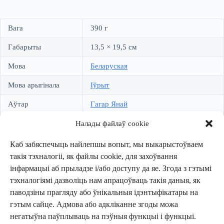
Вага
390 г
Габарыты
13,5 × 19,5 см
Мова
Беларуская
Мова арыгінала
Іўрыт
Аўтар
Гагар Янай
Пераклад
Павал Касцюкевіч
Налады файлаў cookie
Выдавецтва
Логвінаў
Каб забяспечыць найлепшы вопыт, мы выкарыстоўваем
такія тэхналогіі, як файлы cookie, для захоўвання
Тып выдання
Мяккая вокладка
,
Электроннае (PDF)
інфармацыі аб прыладзе і/або доступу да яе. Згода з гэтымі
Колькасць старонак
408
тэхналогіямі дазволіць нам апрацоўваць такія даныя, як
паводзіны прагляду або ўнікальныя ідэнтыфікатары на
Год выдання
2024
гэтым сайце. Адмова або адкліканне згоды можа
негатыўна паўплываць на пэўныя функцыі і функцыі.
ISBN
978-609-492-032-8