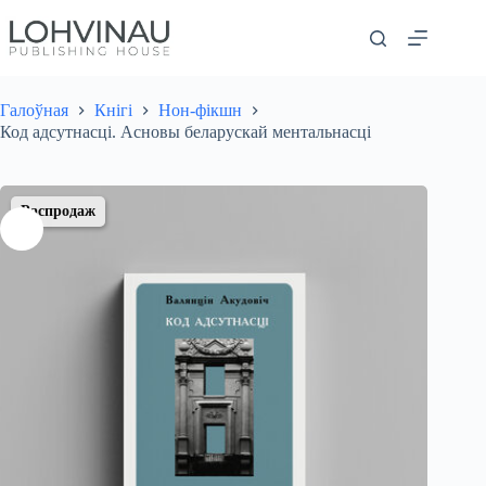
Перайсці
да
змесціва
Галоўная
Кнігі
Нон-фікшн
Код адсутнасці. Асновы беларускай ментальнасці
Распродаж