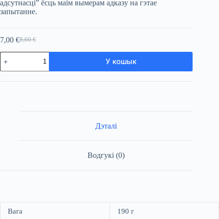
адсутнасці” ёсць маім вымерам адказу на гэтае
запытанне.
7,00
€
8,60
€
Original
Current
price
price
Колькасць
was:
is:
У кошык
тавара
8,60 €.
7,00 €.
Код
адсутнасці.
Асновы
беларускай
ментальнасці
Дэталі
Водгукі (0)
Вага
190 г