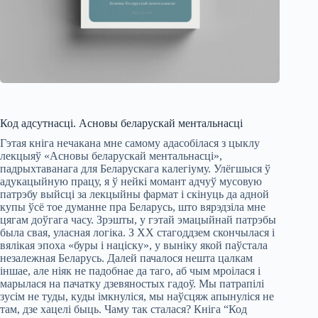
Код адсутнасці. Асновы беларускай ментальнасці
Гэтая кніга нечакана мне самому адасобілася з цыклу
лекцыяў «Асновы беларускай ментальнасці»,
падрыхтаванага для Беларускага калегіуму. Улёгшыся ў
адукацыйную працу, я ў нейкі момант адчуў мусовую
патрэбу выйсці за лекцыйны фармат і скінуць да адной
купы ўсё тое думанне пра Беларусь, што вярэдзіла мне
цягам доўгага часу. Зрэшты, у гэтай эмацыйнай патрэбы
была свая, уласная логіка. З XX стагоддзем скончылася і
вялікая эпоха «буры і націску», у выніку якой паўстала
незалежная Беларусь. Далей пачалося нешта цалкам
іншае, але ніяк не падобнае да таго, аб чым мроілася і
марылася на пачатку дзевяностых гадоў. Мы патрапілі
зусім не туды, куды імкнуліся, мы наўсцяж апынуліся не
там, дзе хацелі быць. Чаму так сталася? Кніга “Код