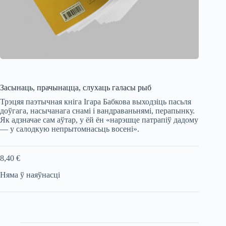
Засынаць, прачынацца, слухаць галасы рыб
Трэцяя паэтычная кніга Ігара Бабкова выходзіць пасьля
доўгага, насычанага снамі і вандраваньнямі, перапынку.
Як адзначае сам аўтар, у ёй ён «нарэшце патрапіў дадому
— у салодкую непрытомнасьць восені».
8,40
€
Няма ў наяўнасці