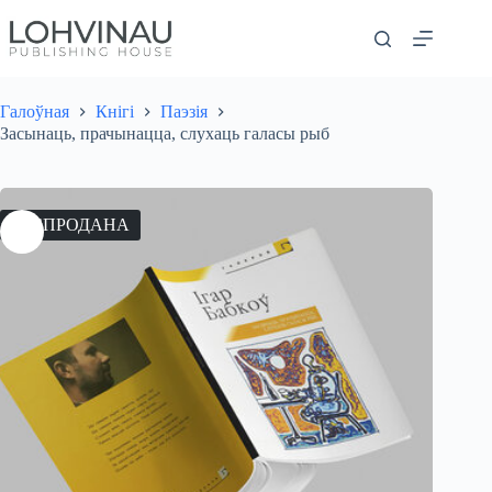
Перайсці
да
змесціва
Галоўная
Кнігі
Паэзія
Засынаць, прачынацца, слухаць галасы рыб
РАСПРОДАНА