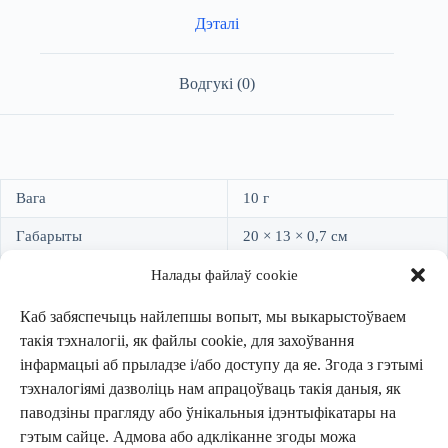
Дэталі
Водгукі (0)
Вага
10 г
Габарыты
20 × 13 × 0,7 см
Мова
Беларуская
Налады файлаў cookie
Аўтар
Ігар Бабкоў
Каб забяспечыць найлепшы вопыт, мы выкарыстоўваем
такія тэхналогіі, як файлы cookie, для захоўвання
Тып выдання
Мяккая вокладка
інфармацыі аб прыладзе і/або доступу да яе. Згода з гэтымі
тэхналогіямі дазволіць нам апрацоўваць такія даныя, як
Колькасць старонак
116
паводзіны прагляду або ўнікальныя ідэнтыфікатары на
Год выдання
2009
гэтым сайце. Адмова або адкліканне згоды можа