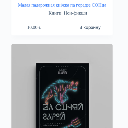
Малая падарожная кніжка па горадзе СОНца
Книги
,
Нон-фикшн
В корзину
10,00
€