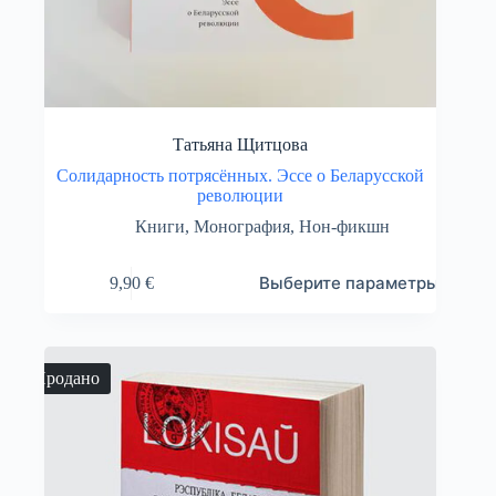
Татьяна Щитцова
Солидарность потрясённых. Эссе о Беларусской
революции
Книги
,
Монография
,
Нон-фикшн
Этот
Выберите параметры
9,90
€
товар
имеет
несколько
вариаций.
Опции
Продано
можно
выбрать
на
странице
товара.