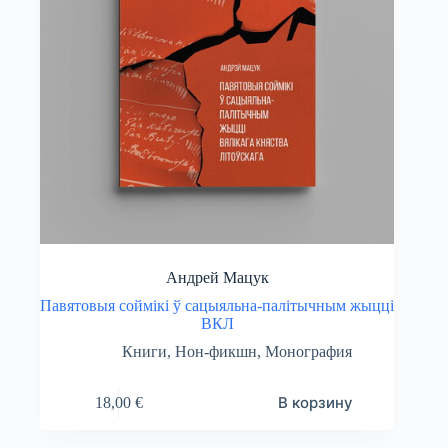
Андрей Мацук
Павятовыя соймікі ў сацыяльна-палітычным жыцці
ВКЛ
Книги
,
Нон-фикшн
,
Монография
В корзину
18,00
€