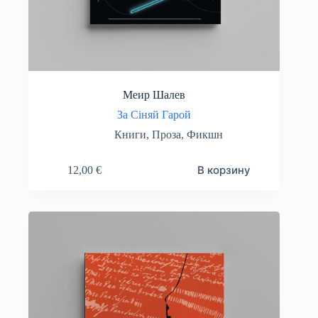
Меир Шалев
За Сіняй Гарой
Книги
,
Проза
,
Фикшн
В корзину
12,00
€