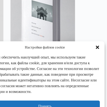
Настройки файлов cookie
 обеспечить наилучший опыт, мы используем такие
логии, как файлы cookie, для хранения и/или доступа к
Артур Клинов
мации об устройстве. Согласие на эти технологии позволит
Малая падарожная кніжка па горадзе
ии
СОНца
брабатывать такие данные, как поведение при просмотре
никальные идентификаторы на этом сайте. Несогласие или
Книги
,
Нон-фикшн
 согласия может негативно повлиять на определенные
ии и возможности.
В корзину
10,00
€
Принять