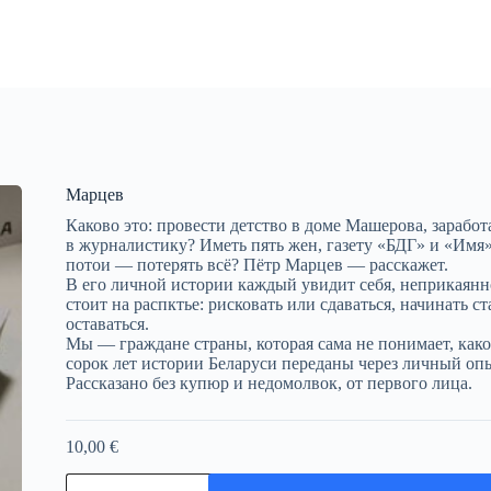
Марцев
Каково это: провести детство в доме Машерова, зарабо
в журналистику? Иметь пять жен, газету «БДГ» и «Имя»,
потои — потерять всё? Пётр Марцев — расскажет.
В его личной истории каждый увидит себя, неприкаянног
стоит на распктье: рисковать или сдаваться, начинать с
оставаться.
Мы — граждане страны, которая сама не понимает, како
сорок лет истории Беларуси переданы через личный опыт
Рассказано без купюр и недомолвок, от первого лица.
10,00
€
Количество