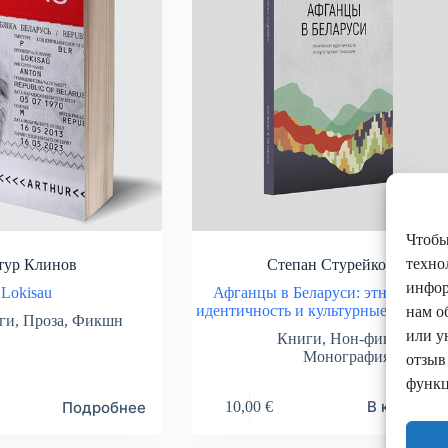
Чтобы
техно
тур Клинов
Степан Стурейко
инфор
Lokisau
Афганцы в Беларуси: этническая
идентичность и культурные традиц
нам о
ги
,
Проза
,
Фикшн
или у
Книги
,
Нон-фикшн
,
Монография
отзыв
функц
В корзину
Подробнее
10,00
€