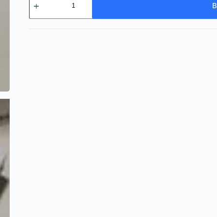
товара
В
Марцев