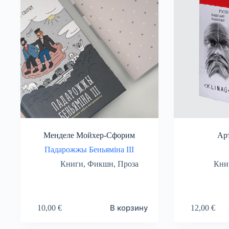
Менделе Мойхер-Сфорим
Ар
Падарожжы Беньяміна ІІІ
Книги
,
Фикшн
,
Проза
Кни
В корзину
10,00
€
12,00
€