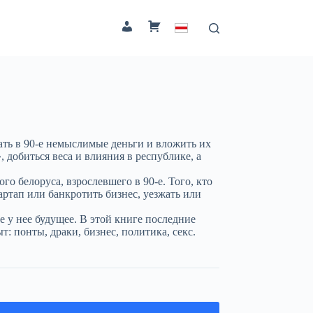
Мой аккаунт
Корзина
тать в 90-е немыслимые деньги и вложить их
 добиться веса и влияния в республике, а
о белоруса, взрослевшего в 90-е. Того, кто
тартап или банкротить бизнес, уезжать или
е у нее будущее. В этой книге последние
: понты, драки, бизнес, политика, секс.