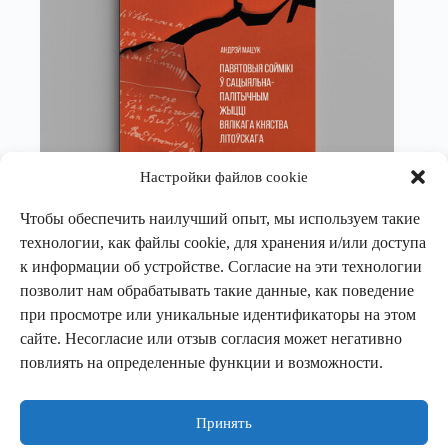
Настройки файлов cookie
Чтобы обеспечить наилучший опыт, мы используем такие
технологии, как файлы cookie, для хранения и/или доступа
Андрей Мацук
к информации об устройстве. Согласие на эти технологии
Павятовыя соймікі ў сацыяльна-палітычным жыцці
позволит нам обрабатывать такие данные, как поведение
ВКЛ
при просмотре или уникальные идентификаторы на этом
Книги
,
Нон-фикшн
,
Монография
сайте. Несогласие или отзыв согласия может негативно
повлиять на определенные функции и возможности.
В корзину
18,00
€
Принять
Палітыка прыватнасці
Палітыка cookie