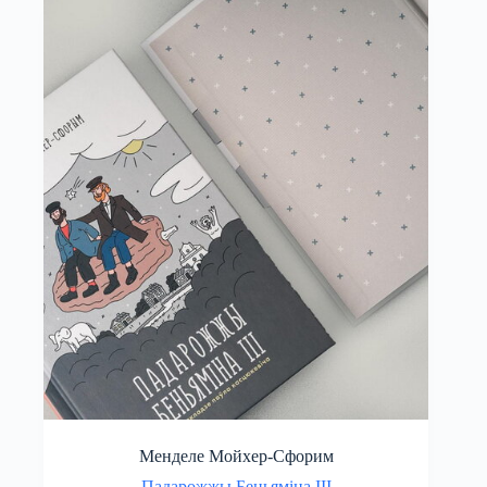
Менделе Мойхер-Сфорим
Падарожжы Беньяміна ІІІ