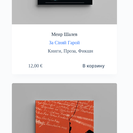
Меир Шалев
За Сіняй Гарой
Книги
,
Проза
,
Фикшн
В корзину
12,00
€