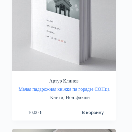
Артур Клинов
Малая падарожная кніжка па горадзе СОНца
Книги
,
Нон-фикшн
В корзину
10,00
€