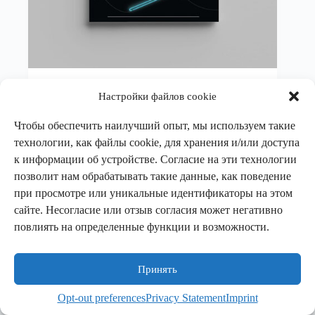
Меир Шалев
Настройки файлов cookie
За Сіняй Гарой
Чтобы обеспечить наилучший опыт, мы используем такие
Книги
,
Проза
,
Фикшн
технологии, как файлы cookie, для хранения и/или доступа
к информации об устройстве. Согласие на эти технологии
В корзину
12,00
€
позволит нам обрабатывать такие данные, как поведение
при просмотре или уникальные идентификаторы на этом
сайте. Несогласие или отзыв согласия может негативно
повлиять на определенные функции и возможности.
Принять
Палітыка прыватнасці
Палітыка cookie
Кантакты
Opt-out preferences
Privacy Statement
Imprint
Copyright © 2026