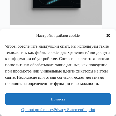
Меир Шалев
Настройки файлов cookie
За Сіняй Гарой
Чтобы обеспечить наилучший опыт, мы используем такие
Книги
,
Проза
,
Фикшн
технологии, как файлы cookie, для хранения и/или доступа
к информации об устройстве. Согласие на эти технологии
В корзину
12,00
€
позволит нам обрабатывать такие данные, как поведение
при просмотре или уникальные идентификаторы на этом
сайте. Несогласие или отзыв согласия может негативно
повлиять на определенные функции и возможности.
Принять
Палітыка прыватнасці
Палітыка cookie
Кантакты
Opt-out preferences
Privacy Statement
Imprint
Copyright © 2026