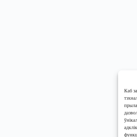
Каб з
тэхнал
прылад
дазво
ўніка
адклі
функц