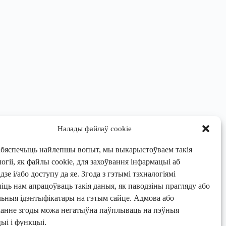
Налады файлаў cookie
абяспечыць найлепшы вопыт, мы выкарыстоўваем такія
огіі, як файлы cookie, для захоўвання інфармацыі аб
зе і/або доступу да яе. Згода з гэтымі тэхналогіямі
ліць нам апрацоўваць такія даныя, як паводзіны прагляду або
льныя ідэнтыфікатары на гэтым сайце. Адмова або
канне згоды можа негатыўна паўплываць на пэўныя
ыі і функцыі.