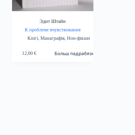
Эдит Штайн
К проблеме вчувствования
Кнігі
,
Манаграфія
,
Нон-фікшн
Больш падрабязна
12,00
€