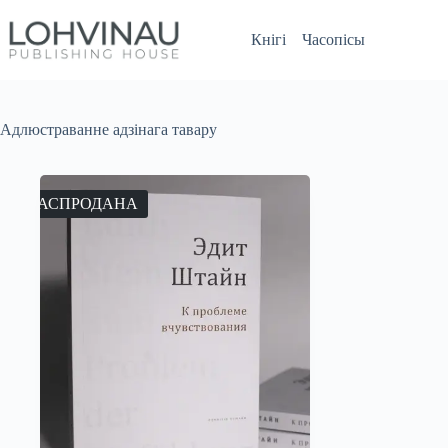
Перайсці
да
Кнігі
Часопісы
змесціва
Адлюстраванне адзінага тавару
РАСПРОДАНА