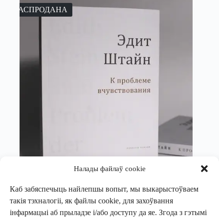
РАСПРОДАНА
Налады файлаў cookie
Каб забяспечыць найлепшы вопыт, мы выкарыстоўваем
такія тэхналогіі, як файлы cookie, для захоўвання
Эдит Штайн
інфармацыі аб прыладзе і/або доступу да яе. Згода з гэтымі
К проблеме вчувствования