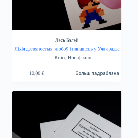
Лэсь Бэлэй
Ліхія дзевяностыя: любоў і нянавісць у Ужгарадзе
Кнігі
,
Нон-фікшн
Больш падрабязна
10,00
€