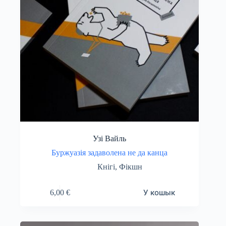
Узі Вайль
Буржуазія задаволена не да канца
Кнігі
,
Фікшн
У кошык
6,00
€