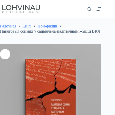
Перайсці
да
змесціва
Галоўная
Кнігі
Нон-фікшн
Павятовыя соймікі ў сацыяльна-палітычным жыцці ВКЛ