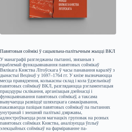
Павятовыя соймікі ў сацыяльна-палітычным жыцці ВКЛ
У манаграфіі разгледжаны пытанні, звязаныя з
праблемай функцыянавання павятовых соймікаў
Вялікага Княства Літоўскага ў часы панавання каралёў з
дынастыі Вецінаў у 1697–1764 гг. У кнізе вызначаюцца
месца правядзення, колькасны склад і кола ўдзельнікаў
павятовых соймікаў ВКЛ, разглядаюцца рэгламентацыя
працэдуры склікання, арганізацыя дзейнасці і
функцыянавання павятовых соймікаў, а таксама
вывучаецца развіццё шляхецкага самакіравання,
паказваецца пазіцыя павятовых соймікаў па пытаннях
унутранай і знешняй палітыкі дзяржавы,
адлюстроўваецца роля магнацкіх груповак на розных
павятовых сойміках Княства, аналізуецца ўплыў
элекцыйных соймікаў на фарміраванне па-