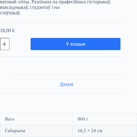
вятовай эліты. Разлічана на прафесійных гісторыкаў,
выкладчыкаў, студэнтаў і на-
стаўнікаў.
18,00
€
Колькасць
У кошык
тавара
Павятовыя
соймікі
ў
сацыяльна-
палітычным
жыцці
ВКЛ
Дэталі
Вага
860 г
Габарыты
16,5 × 24 см