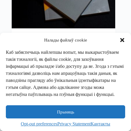
Узі Вайль
Налады файлаў cookie
Буржуазія задаволена не да канца
Каб забяспечыць найлепшы вопыт, мы выкарыстоўваем
Кнігі
,
Фікшн
такія тэхналогіі, як файлы cookie, для захоўвання
інфармацыі аб прыладзе і/або доступу да яе. Згода з гэтымі
У кошык
6,00
€
тэхналогіямі дазволіць нам апрацоўваць такія даныя, як
паводзіны прагляду або ўнікальныя ідэнтыфікатары на
гэтым сайце. Адмова або адкліканне згоды можа
негатыўна паўплываць на пэўныя функцыі і функцыі.
Палітыка прыватнасці
Палітыка cookie
Прыняць
Кантакты
LOHVINAU © 2026
Opt-out preferences
Privacy Statement
Кантакты