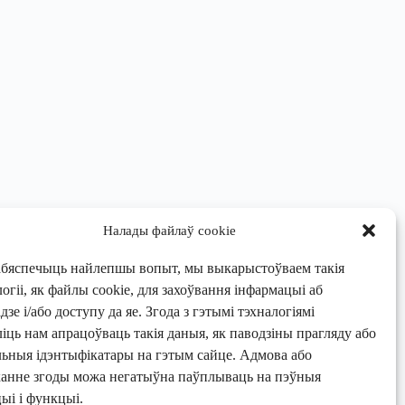
Налады файлаў cookie
абяспечыць найлепшы вопыт, мы выкарыстоўваем такія
огіі, як файлы cookie, для захоўвання інфармацыі аб
зе і/або доступу да яе. Згода з гэтымі тэхналогіямі
ліць нам апрацоўваць такія даныя, як паводзіны прагляду або
льныя ідэнтыфікатары на гэтым сайце. Адмова або
канне згоды можа негатыўна паўплываць на пэўныя
ыі і функцыі.