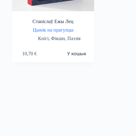
Станіслаў Ежы Лец
Цынік на прагулцы
Кнігі
,
Фікшн
,
Паэзія
У кошык
10,70
€