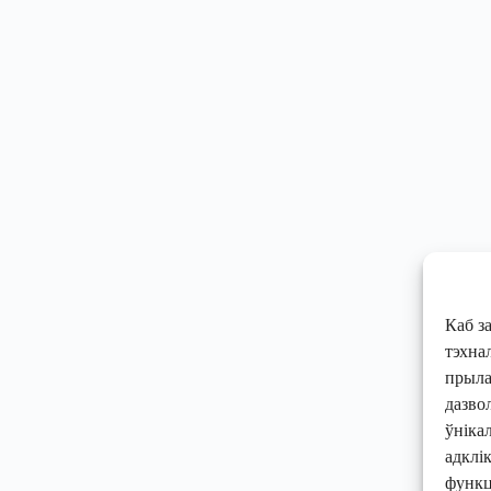
Каб з
тэхнал
прылад
дазво
ўніка
адклі
функц