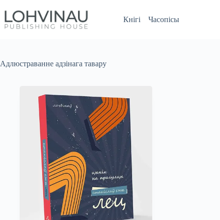
Перайсці
да
Кнігі
Часопісы
змесціва
Адлюстраванне адзінага тавару