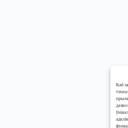
Каб з
тэхнал
прылад
дазво
ўніка
адклі
функц