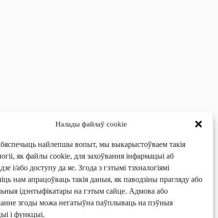
Налады файлаў cookie
абяспечыць найлепшы вопыт, мы выкарыстоўваем такія
огіі, як файлы cookie, для захоўвання інфармацыі аб
зе і/або доступу да яе. Згода з гэтымі тэхналогіямі
ліць нам апрацоўваць такія даныя, як паводзіны прагляду або
льныя ідэнтыфікатары на гэтым сайце. Адмова або
канне згоды можа негатыўна паўплываць на пэўныя
ыі і функцыі.