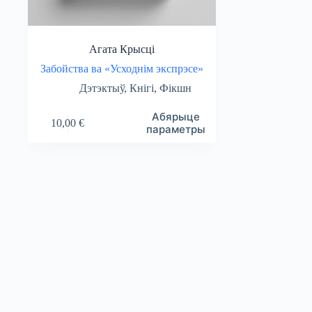
Агата Крысці
Забойства ва «Усходнім экспрэсе»
Дэтэктыў
,
Кнігі
,
Фікшн
Гэты
Абярыце
10,00
€
тавар
параметры
мае
некалькі
варыяцый.
Опцыі
можна
абраць
на
старонцы
тавара.