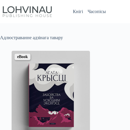
Перайсці
да
Кнігі
Часопісы
змесціва
Адлюстраванне адзінага тавару
eBook